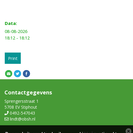
Data:
08-08-2026
18:12 - 18:12
Print
Contactgegevens
Sprengersstraat 1
5708 EV Stiphout
0492-547043
lindt@obsh.nl